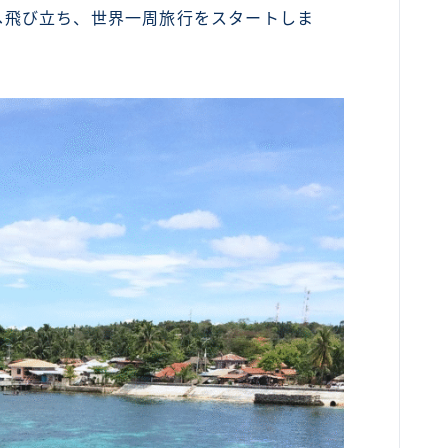
)へ飛び立ち、世界一周旅行をスタートしま
カンボジア
ベトナム
ラオス
バングラディッシュ
ブータン
ネパール
インド
世界一周旅行前～準備～