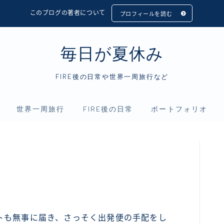
このブログの著者について
プロフィールを読む
毎日が夏休み
FIRE後の日常や世界一周旅行など
世界一周旅行
FIRE後の日常
ポートフォリオ
フィリピン
アニメ
資産運用
インドネシア
映画
仮想通貨
シンガポール
読書
マレーシア
トも無事に届き、さっそく出発便の手配をし
タイ