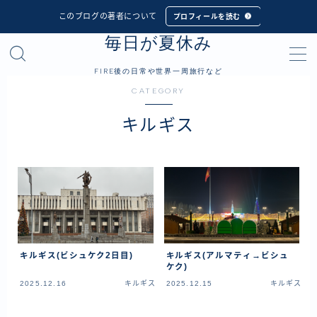
このブログの著者について
プロフィールを読む
毎日が夏休み
MENU
FIRE後の日常や世界一周旅行など
CATEGORY
プロフィール
キルギス
世界一周旅行
フィリピン
インドネシア
シンガポール
マレーシア
キルギス(ビシュケク2日目)
キルギス(アルマティ→ビシュ
タイ
ケク)
カンボジア
2025.12.16
キルギス
2025.12.15
キルギス
ベトナム