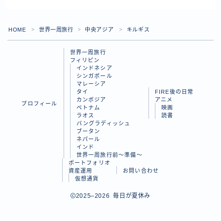
ラオス
バングラディッシュ
HOME
世界一周旅行
中央アジア
キルギス
＞
＞
＞
ブータン
世界一周旅行
フィリピン
ネパール
インドネシア
シンガポール
インド
マレーシア
タイ
FIRE後の日常
世界一周旅行前～準備～
カンボジア
アニメ
プロフィール
ベトナム
映画
ラオス
読書
バングラディッシュ
FIRE後の日常
ブータン
ネパール
アニメ
Follow Me
インド
世界一周旅行前～準備～
映画
ポートフォリオ
資産運用
お問い合わせ
読書
仮想通貨
2025–2026 毎日が夏休み
ポートフォリオ