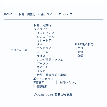
ラオス
バングラディッシュ
HOME
世界一周旅行
南アジア
モルディブ
＞
＞
＞
ブータン
世界一周旅行
フィリピン
ネパール
インドネシア
シンガポール
インド
マレーシア
タイ
FIRE後の日常
世界一周旅行前～準備～
カンボジア
アニメ
プロフィール
ベトナム
映画
ラオス
読書
バングラディッシュ
FIRE後の日常
ブータン
ネパール
アニメ
Follow Me
インド
世界一周旅行前～準備～
映画
ポートフォリオ
資産運用
お問い合わせ
読書
仮想通貨
2025–2026 毎日が夏休み
ポートフォリオ