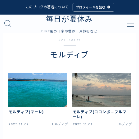
このブログの著者について
プロフィールを読む
毎日が夏休み
MENU
FIRE後の日常や世界一周旅行など
CATEGORY
プロフィール
モルディブ
世界一周旅行
フィリピン
インドネシア
シンガポール
マレーシア
モルディブ(マーレ)
モルディブ(コロンボ→フルマ
タイ
ーレ)
カンボジア
2025.11.02
モルディブ
2025.11.01
モルディブ
ベトナム