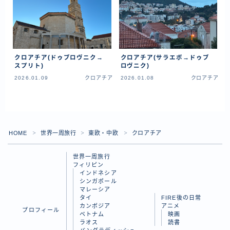
ラオス
バングラディッシュ
ブータン
クロアチア(ドゥブロヴニク→
クロアチア(サラエボ→ドゥブ
ネパール
スプリト)
ロヴニク)
2026.01.09
クロアチア
2026.01.08
クロアチア
インド
世界一周旅行前～準備～
FIRE後の日常
HOME
世界一周旅行
東欧・中欧
クロアチア
＞
＞
＞
アニメ
世界一周旅行
フィリピン
映画
インドネシア
シンガポール
読書
マレーシア
タイ
FIRE後の日常
カンボジア
アニメ
プロフィール
ベトナム
映画
ポートフォリオ
ラオス
読書