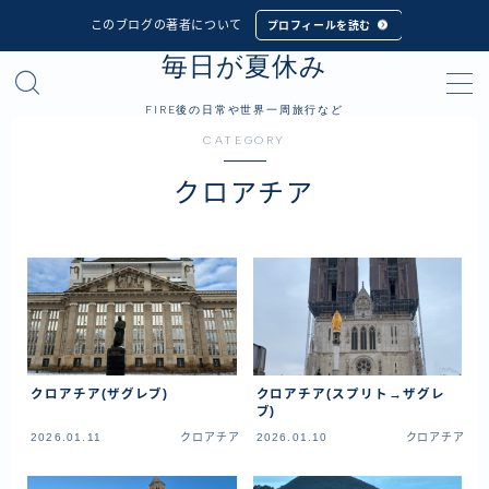
このブログの著者について
プロフィールを読む
毎日が夏休み
MENU
FIRE後の日常や世界一周旅行など
CATEGORY
プロフィール
クロアチア
世界一周旅行
フィリピン
インドネシア
シンガポール
マレーシア
クロアチア(ザグレブ)
クロアチア(スプリト→ザグレ
タイ
ブ)
カンボジア
2026.01.11
クロアチア
2026.01.10
クロアチア
ベトナム