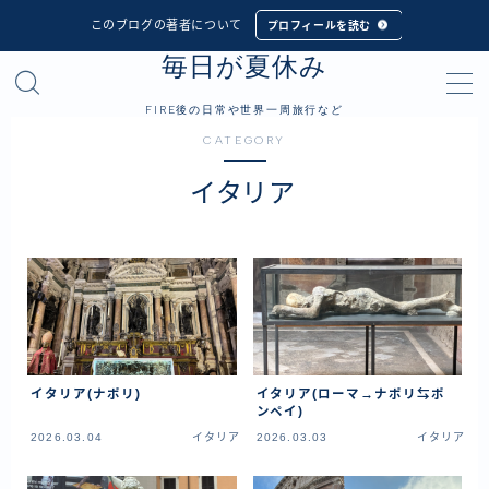
このブログの著者について
プロフィールを読む
毎日が夏休み
MENU
FIRE後の日常や世界一周旅行など
CATEGORY
プロフィール
イタリア
世界一周旅行
フィリピン
インドネシア
シンガポール
マレーシア
イタリア(ナポリ)
イタリア(ローマ→ナポリ⇆ポ
タイ
ンペイ)
カンボジア
2026.03.04
イタリア
2026.03.03
イタリア
ベトナム