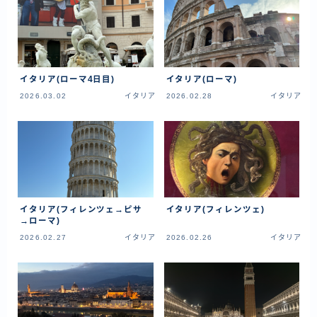
ラオス
バングラディッシュ
ブータン
イタリア(ローマ4日目)
イタリア(ローマ)
ネパール
2026.03.02
イタリア
2026.02.28
イタリア
インド
世界一周旅行前～準備～
FIRE後の日常
アニメ
イタリア(フィレンツェ→ピサ
イタリア(フィレンツェ)
→ローマ)
映画
2026.02.27
イタリア
2026.02.26
イタリア
読書
ポートフォリオ