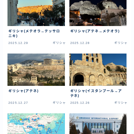
ラオス
バングラディッシュ
ブータン
ギリシャ(メテオラ→テッサロ
ギリシャ(アテネ→メテオラ)
ニキ)
ネパール
2025.12.29
ギリシャ
2025.12.28
ギリシャ
インド
世界一周旅行前～準備～
FIRE後の日常
アニメ
ギリシャ(アテネ)
ギリシャ(イスタンブール→ア
テネ)
映画
2025.12.27
ギリシャ
2025.12.26
ギリシャ
読書
ポートフォリオ