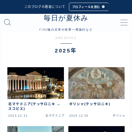
このブログの著者について
プロフィールを読む
毎日が夏休み
MENU
FIRE後の日常や世界一周旅行など
ARCHIVES
プロフィール
2025年
世界一周旅行
フィリピン
インドネシア
シンガポール
マレーシア
北マケドニア(テッサロニキ →
ギリシャ(テッサロニキ)
タイ
スコピエ)
2025.12.31
北マケドニア
2025.12.30
ギリシャ
カンボジア
ベトナム