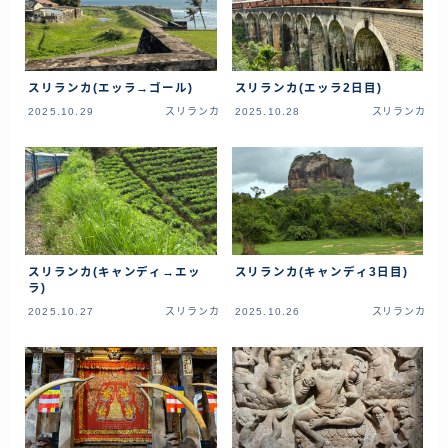
ラオス
バングラディッシュ
スリランカ(エッラ→ゴール)
スリランカ(エッラ2日目)
ブータン
2025.10.29
スリランカ
2025.10.28
スリランカ
ネパール
インド
世界一周旅行前～準備～
FIRE後の日常
スリランカ(キャンディ→エッ
スリランカ(キャンディ3日目)
ラ)
アニメ
2025.10.27
スリランカ
2025.10.26
スリランカ
映画
読書
ポートフォリオ