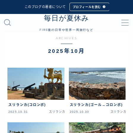
このブログの著者について
プロフィールを読む
毎日が夏休み
MENU
FIRE後の日常や世界一周旅行など
ARCHIVES
プロフィール
2025年10月
世界一周旅行
フィリピン
インドネシア
シンガポール
マレーシア
スリランカ(コロンボ)
スリランカ(ゴール→コロンボ)
タイ
2025.10.31
スリランカ
2025.10.30
スリランカ
カンボジア
ベトナム