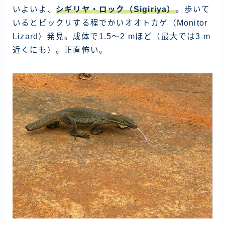
いよいよ、
シギリヤ・ロック（Sigiriya）
。歩いて
いるとビックリする程でかいオオトカゲ（Monitor
Lizard）発見。成体で1.5〜2 mほど（最大では3 m
近くにも）。正直怖い。