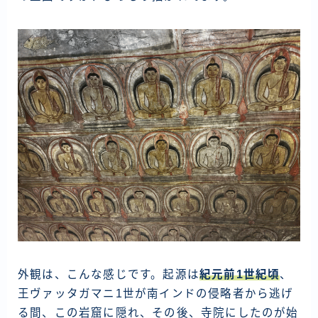
外観は、こんな感じです。起源は
紀元前1世紀頃
、
王ヴァッタガマニ1世が南インドの侵略者から逃げ
る間、この岩窟に隠れ、その後、寺院にしたのが始