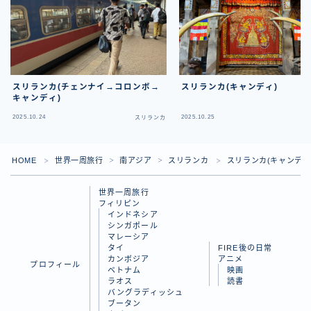
スリランカ(チェンナイ→コロンボ→
スリランカ(キャンディ)
キャンディ)
2025.10.24
2025.10.25
スリランカ
ス
HOME
世界一周旅行
南アジア
スリランカ
スリランカ(キャンディ
＞
＞
＞
＞
世界一周旅行
フィリピン
インドネシア
シンガポール
マレーシア
タイ
FIRE後の日常
カンボジア
アニメ
プロフィール
ベトナム
映画
ラオス
読書
バングラディッシュ
Follow Me
ブータン