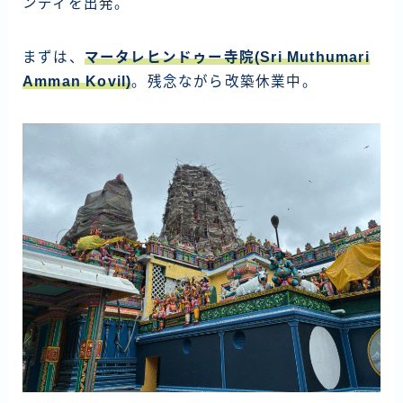
ンディを出発。
ラオス
バングラディッシュ
まずは、
マータレヒンドゥー寺院(Sri Muthumari
Amman Kovil)
。残念ながら改築休業中。
ブータン
ネパール
インド
世界一周旅行前～準備～
FIRE後の日常
アニメ
映画
読書
ポートフォリオ