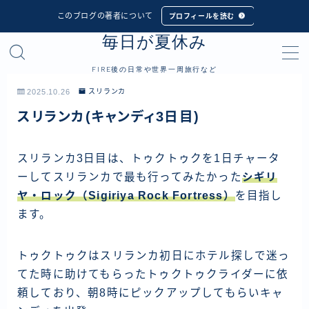
このブログの著者について
プロフィールを読む
毎日が夏休み
MENU
FIRE後の日常や世界一周旅行など
プロフィール
2025.10.26
スリランカ
スリランカ(キャンディ3日目)
世界一周旅行
フィリピン
スリランカ3日目は、トゥクトゥクを1日チャータ
ーしてスリランカで最も行ってみたかった
シギリ
インドネシア
ヤ・ロック（Sigiriya Rock Fortress）
を目指し
シンガポール
ます。
マレーシア
タイ
トゥクトゥクはスリランカ初日にホテル探しで迷っ
てた時に助けてもらったトゥクトゥクライダーに依
カンボジア
頼しており、朝8時にピックアップしてもらいキャ
ベトナム