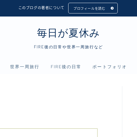
このブログの著者について
プロフィールを読む
毎日が夏休み
FIRE後の日常や世界一周旅行など
世界一周旅行
FIRE後の日常
ポートフォリオ
フィリピン
アニメ
資産運用
インドネシア
映画
仮想通貨
シンガポール
読書
マレーシア
タイ