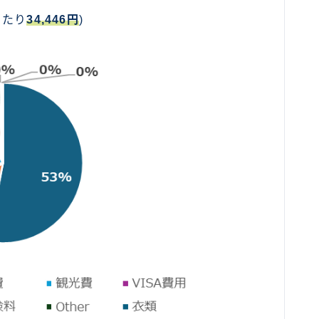
当たり
34,446円
)