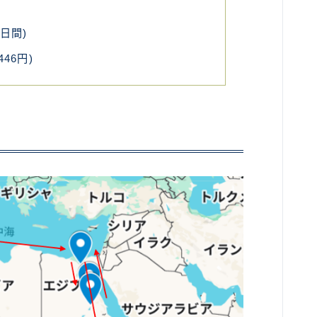
カンボジア
6日間)
ベトナム
446円)
ラオス
バングラディッシュ
ブータン
ネパール
インド
世界一周旅行前～準備～