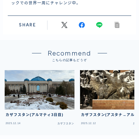
ックでの世界一周にチャレンジ中。
SHARE
Recommend
こちらの記事もどうぞ
カザフスタン(アルマティ3日目)
カザフスタン(アスタナ→アルマ
2025.12.14
2025.12.12
カザフスタン
カザ