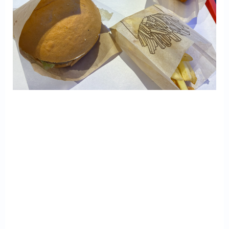
投
稿
ナ
ビ
ゲ
ー