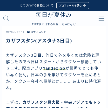
このブログの著者について
プロフィールを読む
毎日が夏休み
MENU
FIRE後の日常や世界一周旅行など
プロフィール
2025.12.11
カザフスタン
カザフスタン(アスタナ3日目)
世界一周旅行
フィリピン
カザフスタン3日目、昨日で外を歩くのは危険と理
解したので今日はスタートからタクシー移動してい
インドネシア
きます。配車アプリ
Yandex Go
が優秀でとても使
シンガポール
い易く便利。日本の手を挙げてタクシーを止めると
マレーシア
か、タクシー会社へ電話とか。。。あまりに時代遅
れ。
タイ
カンボジア
まずは、
カザフスタン最大級・中央アジアでもトッ
ベトナム