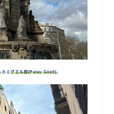
もある
グエル邸(Palau Güell)
。