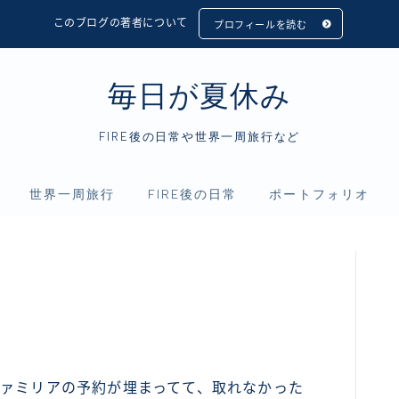
このブログの著者について
プロフィールを読む
毎日が夏休み
FIRE後の日常や世界一周旅行など
世界一周旅行
FIRE後の日常
ポートフォリオ
フィリピン
アニメ
資産運用
インドネシア
映画
仮想通貨
シンガポール
読書
マレーシア
ファミリアの予約が埋まってて、取れなかった
タイ