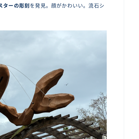
スターの彫刻
を発見。顔がかわいい。流石シ
カンボジア
ベトナム
ラオス
バングラディッシュ
ブータン
ネパール
インド
世界一周旅行前～準備～