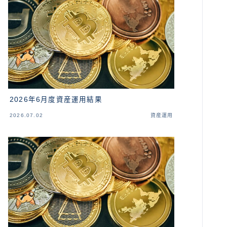
カンボジア
ベトナム
ラオス
バングラディッシュ
2026年6月度資産運用結果
ブータン
2026.07.02
資産運用
ネパール
インド
世界一周旅行前～準備～