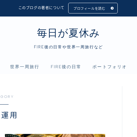
このブログの著者について
プロフィールを読む
毎日が夏休み
FIRE後の日常や世界一周旅行など
世界一周旅行
FIRE後の日常
ポートフォリオ
フィリピン
アニメ
資産運用
インドネシア
映画
仮想通貨
EGORY
シンガポール
読書
産運用
マレーシア
タイ