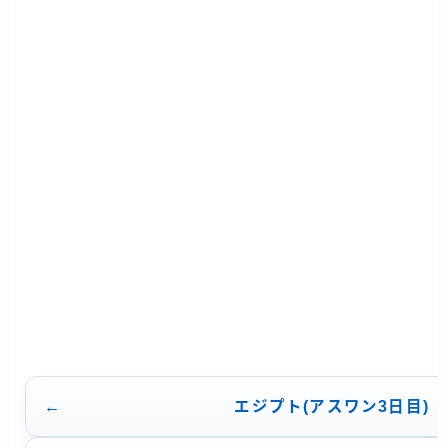
ビ
ゲ
ー
シ
ョ
ン
エジプト(アスワン3日目)