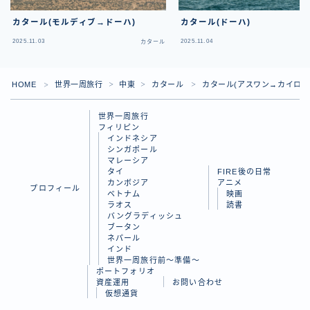
カタール(モルディブ→ドーハ)
カタール(ドーハ)
2025.11.03
2025.11.04
カタール
HOME
世界一周旅行
中東
カタール
カタール(アスワン→カイロ→
＞
＞
＞
＞
世界一周旅行
フィリピン
インドネシア
シンガポール
マレーシア
タイ
FIRE後の日常
カンボジア
アニメ
プロフィール
ベトナム
映画
ラオス
読書
バングラディッシュ
Follow Me
ブータン
ネパール
インド
世界一周旅行前～準備～
ポートフォリオ
資産運用
お問い合わせ
仮想通貨