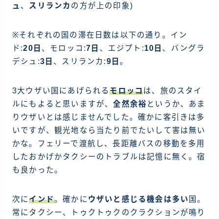
資産運用
ュ
、
スリランカ
の方が上の印象)
仮想通貨
※それぞれの国の滞在日数は以下の通り。イン
ド:
20日
、モロッコ:
7日
、エジプト:
10日
、バングラ
お問い合わせ
デシュ:
3日
、スリランカ:
9日
。
3大ウザい国にあげられる
モロッコ
は、旅のスタイ
ルにもよると思いますが、
全然余裕
というか、あま
りウザいとは感じませんでした。確かに客引きは多
いですが、観光地なら当たり前でたいして害は無い
かな。フェリーで渡航し、長距離バスの移動を多用
したおかげかタクシーのトラブルは記憶に無く。宿
も良かった。
次に
インド
。確かに
ウザいと感じる機会は多い
国。
常にタクシー、トゥクトゥクのクラクションが鳴り