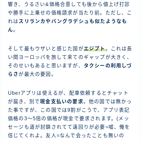
響き、うるさい&価格合意しても後から値上げ打診
や勝手に上乗せの価格請求が当たり前。ただし、こ
れは
スリランカやバングラデシュも似たようなも
ん
。
そして最もウザいと感じた国が
エジプト
。これは長
い間ヨーロッパを旅して来てのギャップが大きく、
そのせいもあると思いますが、
タクシーの利用しづ
らさ
が最大の要因。
Uberアプリは使えるが、配車依頼するとチャット
が届き、別で
現金支払いの要求
。他の国では無かっ
た事ですが、この国では9割がこうで、アプリ表記
価格の3〜5倍の価格が現金で要求されます。(メッ
セージも道が封鎖されてて遠回りが必要=嘘、俺を
信じてくれよ。友人=なんで会ったことも無いの