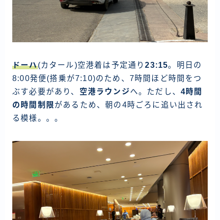
ドーハ
(カタール)空港着は予定通り
23:15
。明日の
8:00発便(搭乗が7:10)のため、7時間ほど時間をつ
ぶす必要があり、
空港ラウンジ
へ。ただし、
4時間
の時間制限
があるため、朝の4時ごろに追い出され
る模様。。。