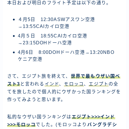
本日および明日のフライト予定は以下の通り。
ラオス
バングラディッシュ
４月5日 12:30ASWアスワン空港
→13:55CAIカイロ空港
ブータン
4月５日 18:55CAIカイロ空港
ネパール
→23:15DOHドーハ空港
インド
4月6日 8:00DOHドーハ空港→13:20NBO
世界一周旅行前～準備～
ケニア空港
FIRE後の日常
さて、エジプト旅を終えて、
世界で最もウザい国ベ
スト3
と言われる
インド
、
モロッコ
、
エジプト
の全
アニメ
てを旅したので個人的にウザかった国ランキングを
映画
作ってみようと思います。
読書
私的なウザい国ランキングは
エジプト>>>インド
ポートフォリオ
>>>モロッコ
でした。(モロッコより
バングラデシ