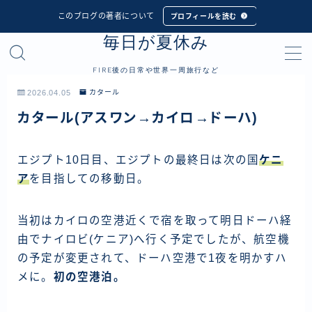
このブログの著者について
プロフィールを読む
毎日が夏休み
MENU
FIRE後の日常や世界一周旅行など
プロフィール
2026.04.05
カタール
カタール(アスワン→カイロ→ドーハ)
世界一周旅行
フィリピン
エジプト10日目、エジプトの最終日は次の国
ケニ
ア
を目指しての移動日。
インドネシア
シンガポール
当初はカイロの空港近くで宿を取って明日ドーハ経
マレーシア
由でナイロビ(ケニア)へ行く予定でしたが、航空機
タイ
の予定が変更されて、ドーハ空港で1夜を明かすハ
メに。
初の空港泊。
カンボジア
ベトナム