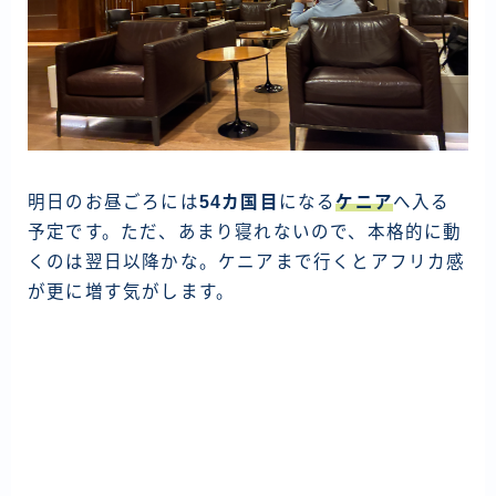
明日のお昼ごろには
54カ国目
になる
ケニア
へ入る
予定です。ただ、あまり寝れないので、本格的に動
くのは翌日以降かな。ケニアまで行くとアフリカ感
が更に増す気がします。
投
稿
ナ