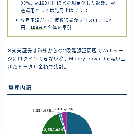
資産運用
98%。※180万円ほどを現金化した影響。資
産運用としては先月比はプラス
仮想通貨
先月不調だった仮想通貨がプラス681,192
円、
106%
と全体を牽引
お問い合わせ
※楽天証券は海外からの2段階認証問題でWebペー
ジにログインできない為、MoneyForwardで吸い上
げたトータル金額で集計。
資産内訳