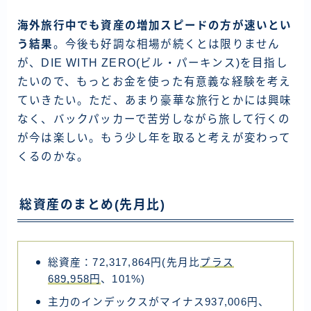
ラオス
海外旅行中でも資産の増加スピードの方が速いとい
バングラディッシュ
う結果
。今後も好調な相場が続くとは限りません
が、DIE WITH ZERO(ビル・パーキンス)を目指し
ブータン
たいので、もっとお金を使った有意義な経験を考え
ネパール
ていきたい。ただ、あまり豪華な旅行とかには興味
インド
なく、バックパッカーで苦労しながら旅して行くの
が今は楽しい。もう少し年を取ると考えが変わって
世界一周旅行前～準備～
くるのかな。
FIRE後の日常
アニメ
総資産のまとめ(先月比)
映画
読書
総資産：72,317,864円(先月比
プラス
689,958円
、101%)
ポートフォリオ
主力のインデックスがマイナス937,006円、