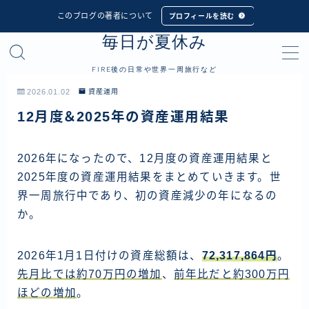
このブログの著者について
プロフィールを読む
毎日が夏休み
MENU
FIRE後の日常や世界一周旅行など
プロフィール
2026.01.02
資産運用
12月度＆2025年の資産運用結果
世界一周旅行
フィリピン
2026年になったので、12月度の資産運用結果と
2025年度の資産運用結果をまとめていきます。世
インドネシア
界一周旅行中であり、初の資産減少の年になるの
シンガポール
か。
マレーシア
タイ
2026年1月1日付けの資産総額は、
72,317,864円
。
先月比では約70万円の増加
、
前年比だと約300万円
カンボジア
ほどの増加
。
ベトナム