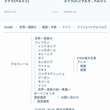
ドイツ(ベルリン)
ドイツ(ハンブルク→ベルリン)
2026.01.27
2026.01.26
ドイツ
HOME
世界一周旅行
東欧・中欧
ドイツ
ドイツ(ハイデルベルク→
＞
＞
＞
＞
世界一周旅行
フィリピン
インドネシア
シンガポール
マレーシア
タイ
FIRE後の日常
カンボジア
アニメ
プロフィール
ベトナム
映画
ラオス
読書
バングラディッシュ
Follow Me
ブータン
ネパール
インド
世界一周旅行前～準備～
ポートフォリオ
資産運用
お問い合わせ
仮想通貨