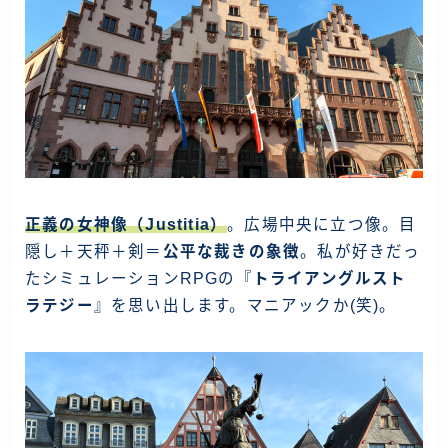
正義の女神像（Justitia）
。広場中央に立つ像。目
隠し＋天秤＋剣＝
公平な裁きの象徴
。私が好きだっ
たシミュレーションRPGの『
トライアングルスト
ラテジー
』を思い出します。マニアックか(笑)。