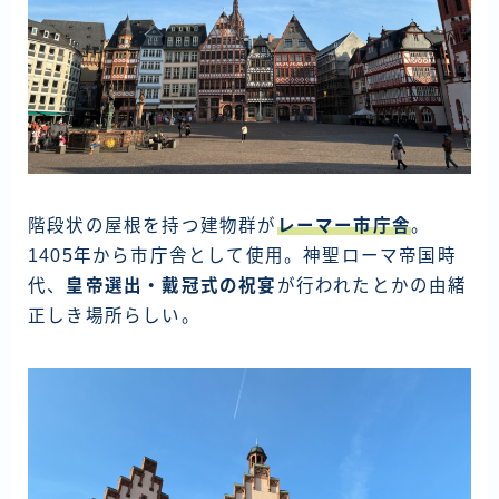
階段状の屋根を持つ建物群が
レーマー市庁舎
。
1405年から市庁舎として使用。神聖ローマ帝国時
代、
皇帝選出・戴冠式の祝宴
が行われたとかの由緒
正しき場所らしい。