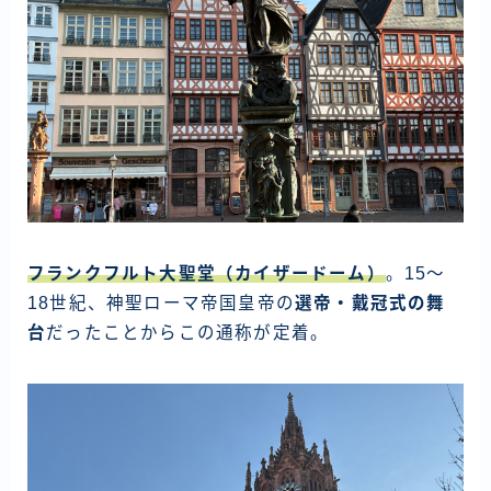
フランクフルト大聖堂（カイザードーム）
。15〜
18世紀、神聖ローマ帝国皇帝の
選帝・戴冠式の舞
台
だったことからこの通称が定着。