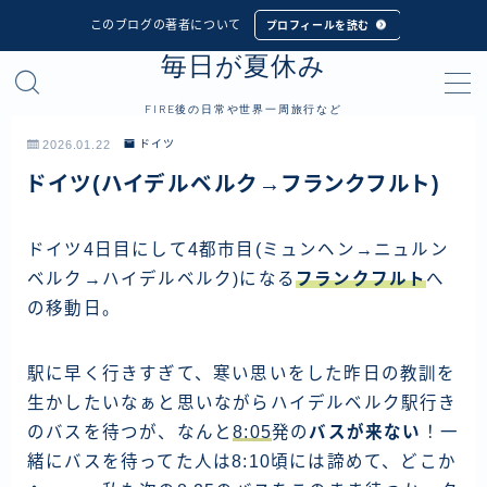
このブログの著者について
プロフィールを読む
毎日が夏休み
MENU
FIRE後の日常や世界一周旅行など
プロフィール
2026.01.22
ドイツ
ドイツ(ハイデルベルク→フランクフルト)
世界一周旅行
フィリピン
ドイツ4日目にして4都市目(ミュンヘン→ニュルン
ベルク→ハイデルベルク)になる
フランクフルト
へ
インドネシア
の移動日。
シンガポール
マレーシア
駅に早く行きすぎて、寒い思いをした昨日の教訓を
タイ
生かしたいなぁと思いながらハイデルベルク駅行き
のバスを待つが、なんと
8:05
発の
バスが来ない
！一
カンボジア
緒にバスを待ってた人は8:10頃には諦めて、どこか
ベトナム