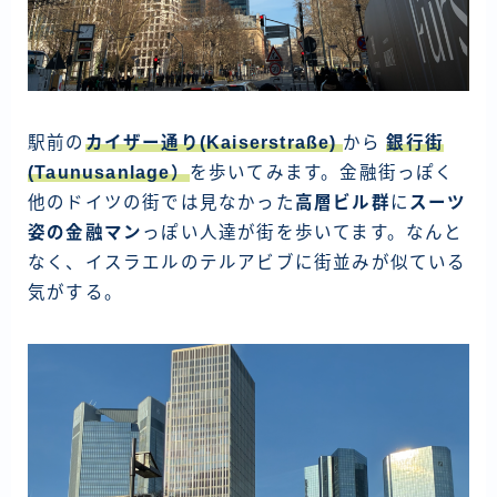
駅前の
カイザー通り(
Kaiserstraße
)
から
銀行街
(
Taunusanlage
）
を歩いてみます。金融街っぽく
他のドイツの街では見なかった
高層ビル群
に
スーツ
姿の金融マン
っぽい人達が街を歩いてます。なんと
なく、イスラエルのテルアビブに街並みが似ている
気がする。