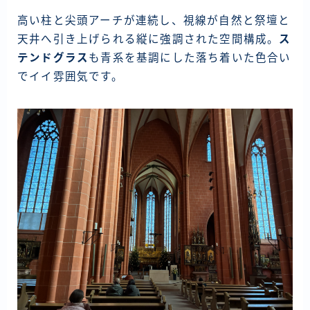
高い柱と尖頭アーチが連続し、視線が自然と祭壇と
天井へ引き上げられる縦に強調された空間構成。
ス
テンドグラス
も青系を基調にした落ち着いた色合い
でイイ雰囲気です。