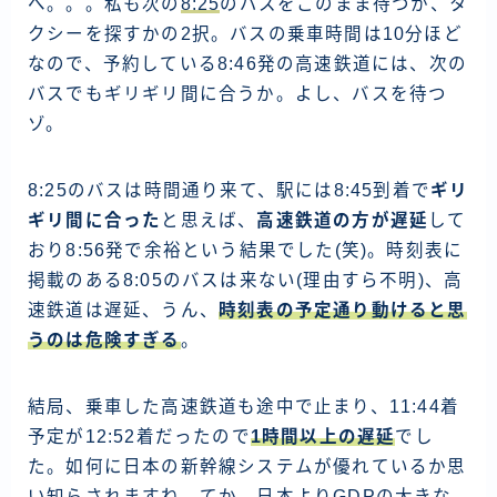
へ。。。私も次の
8:25
のバスをこのまま待つか、タ
ラオス
クシーを探すかの2択。バスの乗車時間は10分ほど
なので、予約している8:46発の高速鉄道には、次の
バングラディッシュ
バスでもギリギリ間に合うか。よし、バスを待つ
ブータン
ゾ。
ネパール
インド
8:25のバスは時間通り来て、駅には8:45到着で
ギリ
ギリ間に合った
と思えば、
高速鉄道の方が遅延
して
世界一周旅行前～準備～
おり8:56発で余裕という結果でした(笑)。時刻表に
掲載のある8:05のバスは来ない(理由すら不明)、高
FIRE後の日常
速鉄道は遅延、うん、
時刻表の予定通り動けると思
アニメ
うのは危険すぎる
。
映画
読書
結局、乗車した高速鉄道も途中で止まり、11:44着
予定が12:52着だったので
1時間以上の遅延
でし
た。如何に日本の新幹線システムが優れているか思
ポートフォリオ
い知らされますね。てか、日本よりGDPの大きな