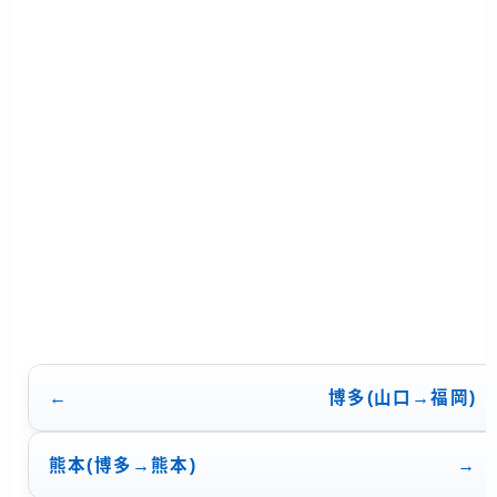
ー
シ
ョ
ン
博多(山口→福岡)
熊本(博多→熊本)