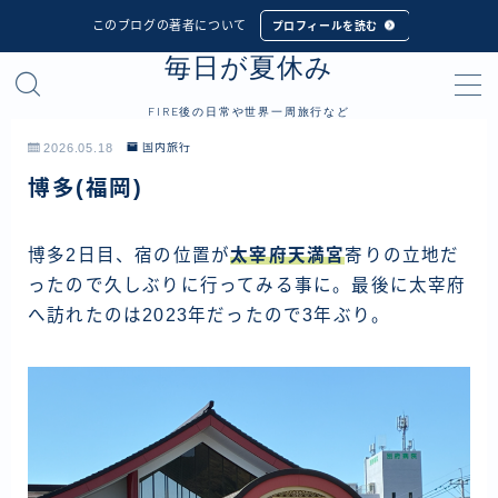
このブログの著者について
プロフィールを読む
毎日が夏休み
MENU
FIRE後の日常や世界一周旅行など
プロフィール
2026.05.18
国内旅行
博多(福岡)
世界一周旅行
フィリピン
博多2日目、宿の位置が
太宰府天満宮
寄りの立地だ
ったので久しぶりに行ってみる事に。最後に太宰府
インドネシア
へ訪れたのは2023年だったので3年ぶり。
シンガポール
マレーシア
タイ
カンボジア
ベトナム