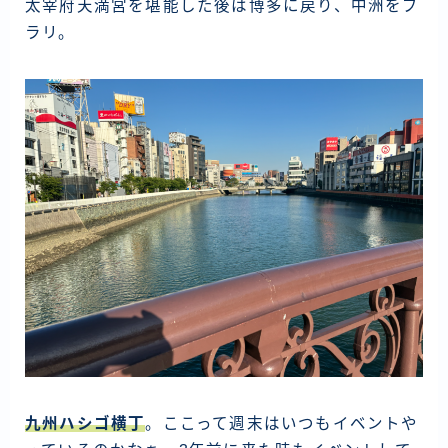
太宰府天満宮を堪能した後は博多に戻り、中洲をブ
ラリ。
九州ハシゴ横丁
。ここって週末はいつもイベントや