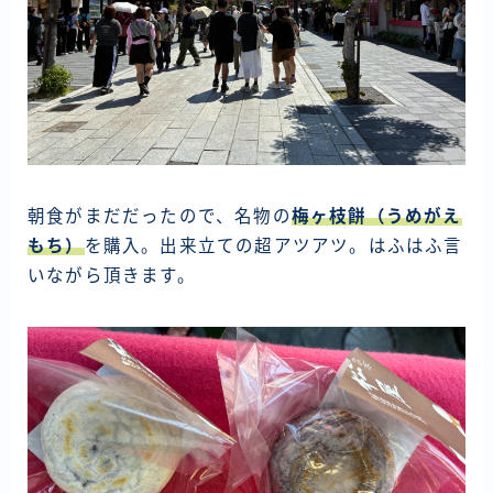
資産運用
仮想通貨
お問い合わせ
朝食がまだだったので、名物の
梅ヶ枝餅（うめがえ
もち）
を購入。出来立ての超アツアツ。はふはふ言
いながら頂きます。