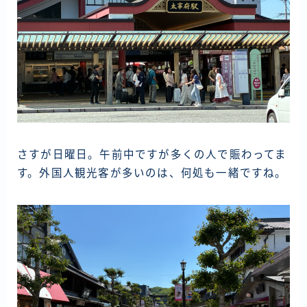
ラオス
バングラディッシュ
ブータン
ネパール
インド
世界一周旅行前～準備～
さすが日曜日。午前中ですが多くの人で賑わってま
す。外国人観光客が多いのは、何処も一緒ですね。
FIRE後の日常
アニメ
映画
読書
ポートフォリオ