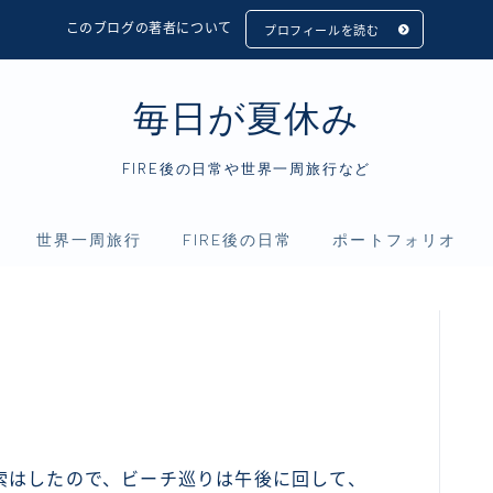
このブログの著者について
プロフィールを読む
毎日が夏休み
FIRE後の日常や世界一周旅行など
世界一周旅行
FIRE後の日常
ポートフォリオ
フィリピン
アニメ
資産運用
インドネシア
映画
仮想通貨
シンガポール
読書
マレーシア
索はしたので、ビーチ巡りは午後に回して、
タイ