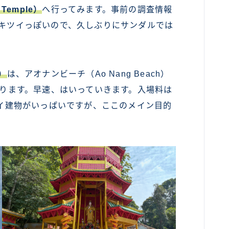
Temple）
へ行ってみます。事前の調査情報
カンボジア
構キツイっぽいので、久しぶりにサンダルでは
ベトナム
ラオス
e）
は、アオナンビーチ（Ao Nang Beach）
バングラディッシュ
にあります。早速、はいっていきます。入場料は
ブータン
ッカイ建物がいっぱいですが、ここのメイン目的
。
ネパール
インド
世界一周旅行前～準備～