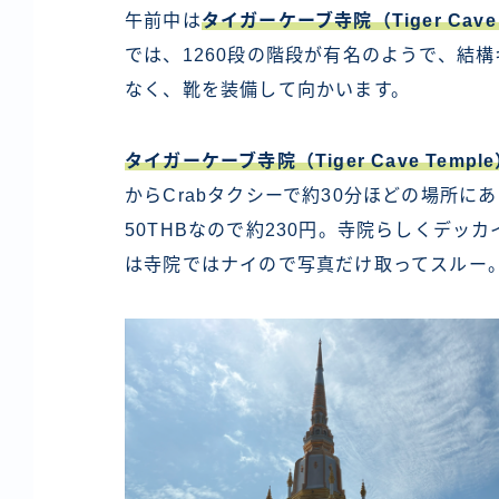
午前中は
タイガーケーブ寺院（Tiger Cave 
では、1260段の階段が有名のようで、結
なく、靴を装備して向かいます。
タイガーケーブ寺院（Tiger Cave Templ
からCrabタクシーで約30分ほどの場所
50THBなので約230円。寺院らしくデ
は寺院ではナイので写真だけ取ってスルー