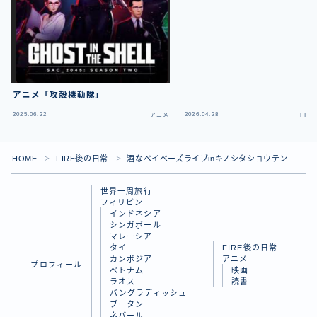
アニメ「攻殻機動隊」
2025.06.22
2026.04.28
アニメ
FIR
HOME
FIRE後の日常
酒なベイベーズライブinキノシタショウテン
＞
＞
世界一周旅行
フィリピン
インドネシア
シンガポール
マレーシア
タイ
FIRE後の日常
カンボジア
アニメ
プロフィール
ベトナム
映画
ラオス
読書
バングラディッシュ
Follow Me
ブータン
ネパール