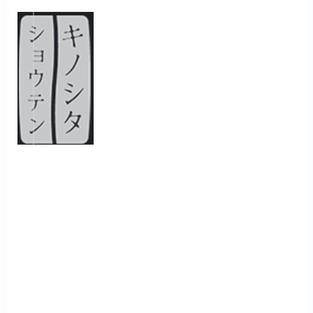
投
稿
ナ
ビ
ゲ