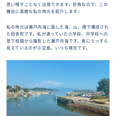
資産運用
思い残すことなく出発できます。折角なので、この
仮想通貨
機会に素敵な私の地元を紹介します♪
お問い合わせ
私の地元は瀬戸内海に面した海、山、畑で構成され
た田舎町です。私が通っていた小学校、中学校への
登下校路から撮影した瀬戸内海です。奥にうっすら
見えているのが小豆島。いつも晴天です。