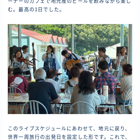
ーナーのカフェで地元産のビールを飲みながら楽し
ラオス
む。最高の1日でした。
バングラディッシュ
ブータン
ネパール
インド
世界一周旅行前～準備～
FIRE後の日常
アニメ
映画
読書
このライブスケジュールにあわせて、地元に戻り、
ポートフォリオ
世界一周旅行の出発日を設定した形です。これで、