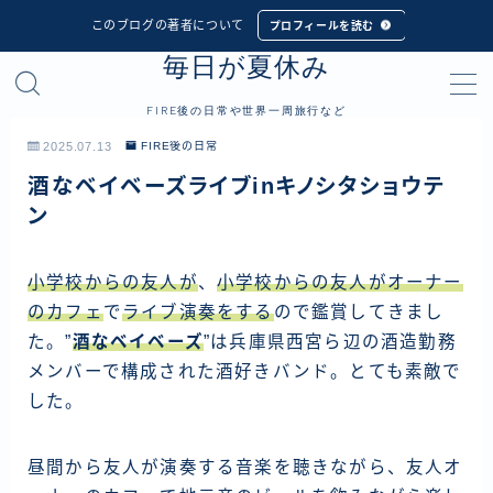
このブログの著者について
プロフィールを読む
毎日が夏休み
MENU
FIRE後の日常や世界一周旅行など
プロフィール
2025.07.13
FIRE後の日常
酒なベイベーズライブinキノシタショウテ
世界一周旅行
ン
フィリピン
小学校からの友人が
、
小学校からの友人がオーナー
インドネシア
のカフェ
で
ライブ演奏をする
ので鑑賞してきまし
シンガポール
た。”
酒なベイベーズ
”は兵庫県西宮ら辺の酒造勤務
マレーシア
メンバーで構成された酒好きバンド。とても素敵で
した。
タイ
カンボジア
昼間から友人が演奏する音楽を聴きながら、友人オ
ベトナム