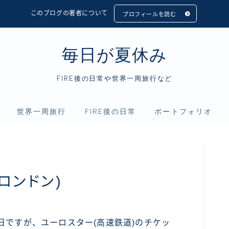
このブログの著者について
プロフィールを読む
毎日が夏休み
FIRE後の日常や世界一周旅行など
世界一周旅行
FIRE後の日常
ポートフォリオ
フィリピン
アニメ
資産運用
インドネシア
映画
仮想通貨
ロンドン)
シンガポール
読書
マレーシア
日ですが、ユーロスター(高速鉄道)のチケッ
タイ