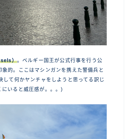
sels）
。ベルギー国王が公式行事を行う公
印象的。ここはマシンガンを携えた警備兵と
(決して何かヤンチャをしようと思ってる訳じ
くにいると威圧感が。。。)