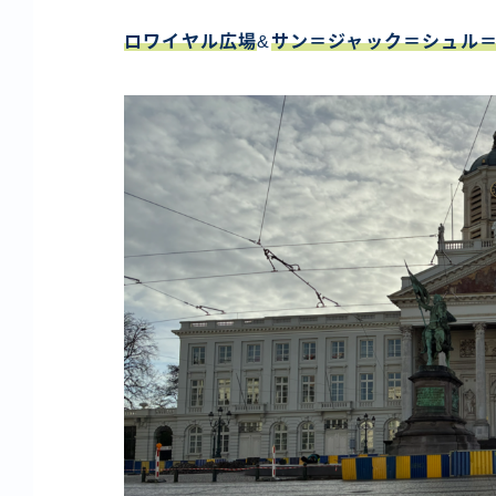
ロワイヤル広場
&
サン＝ジャック＝シュル