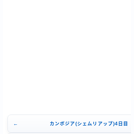
ビ
ゲ
ー
シ
ョ
ン
カンボジア(シェムリアップ)4日目