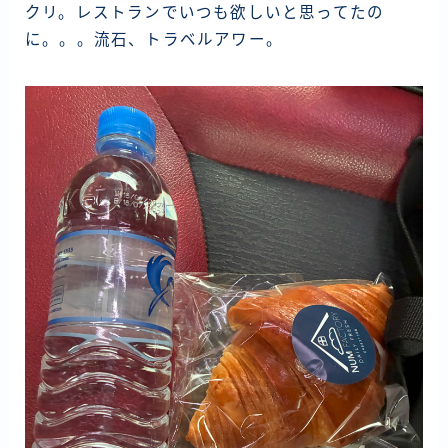
資産運用
クリ。レストランでいつも欲しいと思ってたの
に。。。流石、トラベルアワー。
仮想通貨
お問い合わせ