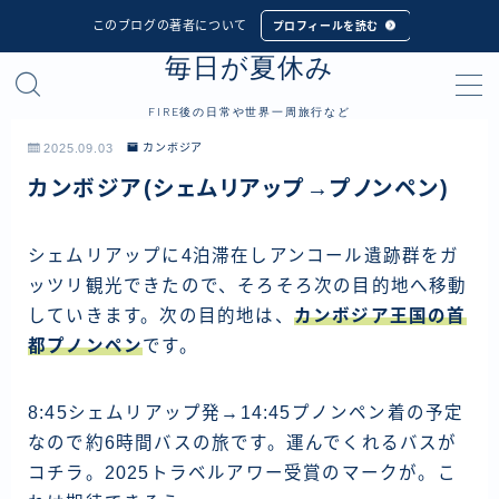
このブログの著者について
プロフィールを読む
毎日が夏休み
MENU
FIRE後の日常や世界一周旅行など
プロフィール
2025.09.03
カンボジア
カンボジア(シェムリアップ→プノンペン)
世界一周旅行
フィリピン
シェムリアップに4泊滞在しアンコール遺跡群をガ
ッツリ観光できたので、そろそろ次の目的地へ移動
インドネシア
していきます。次の目的地は、
カンボジア王国の首
シンガポール
都プノンペン
です。
マレーシア
タイ
8:45シェムリアップ発→14:45プノンペン着の予定
なので約6時間バスの旅です。運んでくれるバスが
カンボジア
コチラ。2025トラベルアワー受賞のマークが。こ
ベトナム