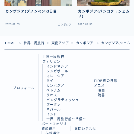
カンボジア(プノンペン)3日目
カンボジア(バンコク→シェム
プ)
2025.09.05
2025.08.30
カンボジア
カ
HOME
世界一周旅行
東南アジア
カンボジア
カンボジア(シェムリ
＞
＞
＞
＞
世界一周旅行
フィリピン
インドネシア
シンガポール
マレーシア
タイ
FIRE後の日常
カンボジア
アニメ
プロフィール
ベトナム
映画
ラオス
読書
バングラディッシュ
Follow Me
ブータン
ネパール
インド
世界一周旅行前～準備～
ポートフォリオ
資産運用
お問い合わせ
仮想通貨