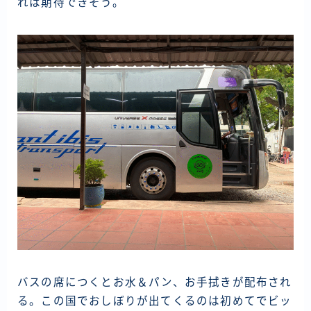
れは期待できそう。
ラオス
バングラディッシュ
ブータン
ネパール
インド
世界一周旅行前～準備～
FIRE後の日常
アニメ
映画
読書
バスの席につくとお水＆パン、お手拭きが配布され
ポートフォリオ
る。この国でおしぼりが出てくるのは初めてでビッ