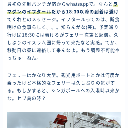
最初の先制パンチが宿からwhatsappで。なんと
ラ
マダン
の
イフタール
だから18:30以降の到着は避け
てくれ
とのメッセージ。イフタールってのは、断食
明けの食事らしく。。。知らんがな(笑)。予定通り
行けば18:30には着けるがフェリー次第と返信。久
しぶりのイスラム圏に帰って来たなと実感。てか、
移動日の昼に連絡して来んなよ。もう調整不可能や
っちゅーねん。
フェリーはかなり大型。観光用ボートとかは何度か
乗ったけど本格的なフェリーは久しぶりの気がす
る。もしかすると、シンガポールへの入港時以来か
な。セブ島の時？