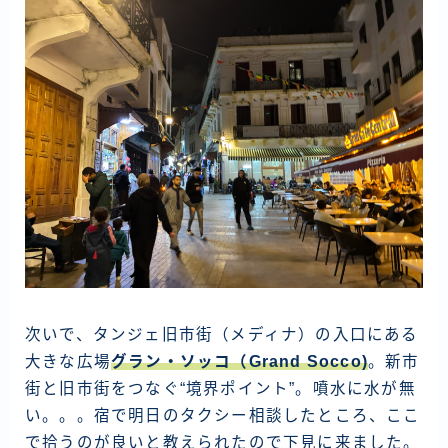
次いで、タンジェ旧市街（メディナ）の入口にある
大きな広場
グラン・ソッコ（Grand Socco)
。新市
街と旧市街をつなぐ“境界ポイント”。噴水に水が無
い。。。宿で明日のタクシー相談したところ、ここ
で拾うのが良いと教えられたので下見に来ました。