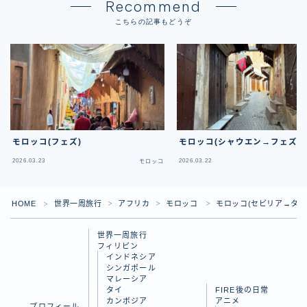
Recommend
こちらの記事もどうぞ
モロッコ(フェズ)
モロッコ(シャウエン→フェズ)
2026.03.23
2026.03.22
モロッコ
HOME
世界一周旅行
アフリカ
モロッコ
モロッコ(セビリア→タン
＞
＞
＞
＞
世界一周旅行
フィリピン
インドネシア
シンガポール
マレーシア
タイ
FIRE後の日常
カンボジア
アニメ
プロフィール