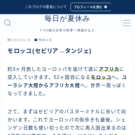
このブログの著者について
プロフィールを読む
毎日が夏休み
MENU
FIRE後の日常や世界一周旅行など
プロフィール
2026.03.20
モロッコ
モロッコ(セビリア→タンジェ)
世界一周旅行
フィリピン
約3ヶ月旅したヨーロッパを抜けて遂に
アフリカ
に
突入していきます。52ヶ国目になる
モロッコ
へ。
ユ
インドネシア
ーラシア大陸からアフリカ大陸
へ。世界一周っぽく
シンガポール
なってきました。
マレーシア
タイ
さて、まずはセビリアのバスターミナルに歩いて向
かいます。これでヨーロッパの街歩きも最後。シェ
カンボジア
ンゲン日数も使い切ったので次に再入国出来るのは
ベトナム