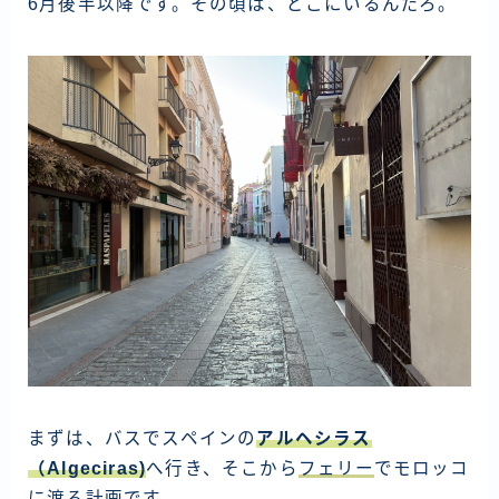
6月後半以降です。その頃は、どこにいるんだろ。
ラオス
バングラディッシュ
ブータン
ネパール
インド
世界一周旅行前～準備～
FIRE後の日常
アニメ
映画
読書
まずは、バスでスペインの
アルヘシラス
（Algeciras)
へ行き、そこから
フェリー
でモロッコ
ポートフォリオ
に渡る計画です。