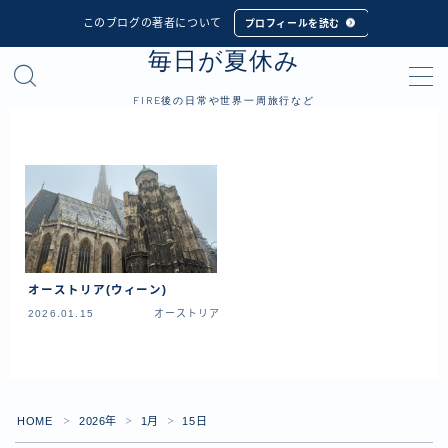
このブログの著者について
プロフィールを読む
毎日が夏休み
MENU
FIRE後の日常や世界一周旅行など
プロフィール
世界一周旅行
フィリピン
インドネシア
オーストリア(ウィーン)
シンガポール
2026.01.15
オーストリア
マレーシア
タイ
カンボジア
HOME
2026年
1月
15日
＞
＞
＞
ベトナム