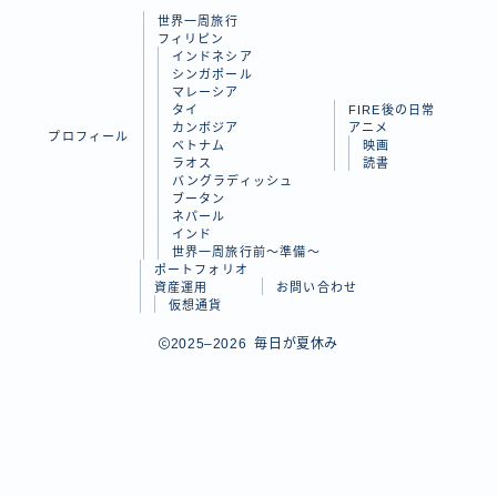
世界一周旅行
ラオス
フィリピン
インドネシア
バングラディッシュ
シンガポール
マレーシア
ブータン
タイ
FIRE後の日常
カンボジア
アニメ
プロフィール
ネパール
ベトナム
映画
ラオス
読書
インド
バングラディッシュ
ブータン
ネパール
世界一周旅行前～準備～
インド
世界一周旅行前～準備～
ポートフォリオ
FIRE後の日常
資産運用
お問い合わせ
仮想通貨
アニメ
Follow Me
2025–2026 毎日が夏休み
映画
読書
ポートフォリオ