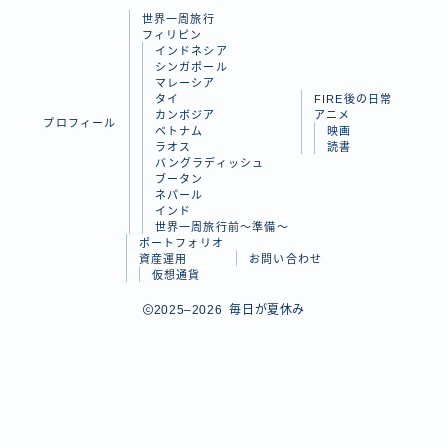
世界一周旅行
ラオス
フィリピン
インドネシア
バングラディッシュ
シンガポール
マレーシア
ブータン
タイ
FIRE後の日常
カンボジア
アニメ
プロフィール
ネパール
ベトナム
映画
ラオス
読書
インド
バングラディッシュ
ブータン
ネパール
世界一周旅行前～準備～
インド
世界一周旅行前～準備～
ポートフォリオ
FIRE後の日常
資産運用
お問い合わせ
仮想通貨
アニメ
Follow Me
2025–2026 毎日が夏休み
映画
読書
ポートフォリオ