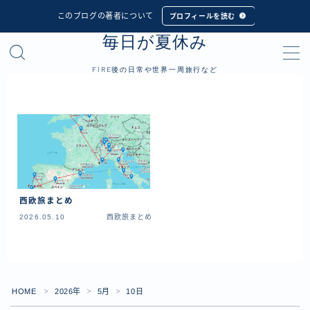
このブログの著者について
プロフィールを読む
毎日が夏休み
MENU
FIRE後の日常や世界一周旅行など
プロフィール
世界一周旅行
フィリピン
インドネシア
西欧旅まとめ
シンガポール
2026.05.10
西欧旅まとめ
マレーシア
タイ
カンボジア
HOME
2026年
5月
10日
＞
＞
＞
ベトナム