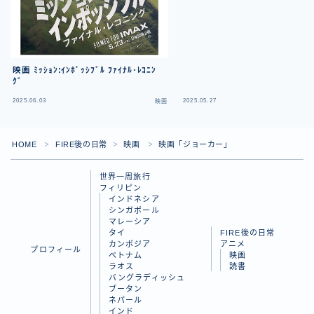
映画 ﾐｯｼｮﾝ:ｲﾝﾎﾟｯｼﾌﾞﾙ ﾌｧｲﾅﾙ･ﾚｺﾆﾝ
ｸﾞ
2025.06.03
2025.05.27
映画
HOME
FIRE後の日常
映画
映画「ジョーカー」
＞
＞
＞
世界一周旅行
フィリピン
インドネシア
シンガポール
マレーシア
タイ
FIRE後の日常
カンボジア
アニメ
プロフィール
ベトナム
映画
ラオス
読書
バングラディッシュ
Follow Me
ブータン
ネパール
インド