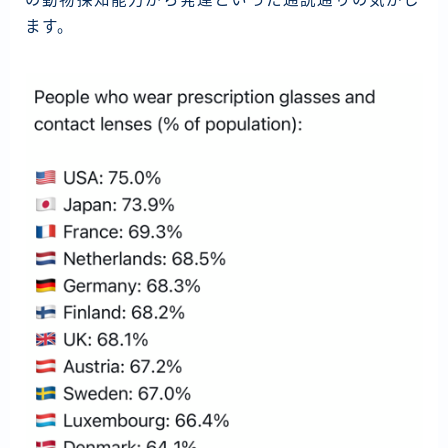
ラオス
ます。
バングラディッシュ
ブータン
ネパール
インド
世界一周旅行前～準備～
FIRE後の日常
アニメ
映画
読書
ポートフォリオ