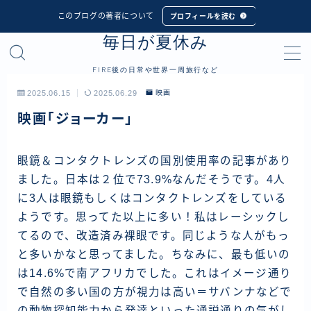
このブログの著者について
プロフィールを読む
毎日が夏休み
MENU
FIRE後の日常や世界一周旅行など
プロフィール
2025.06.15
2025.06.29
映画
映画「ジョーカー」
世界一周旅行
フィリピン
眼鏡＆コンタクトレンズの国別使用率の記事があり
ました。日本は２位で73.9%なんだそうです。4人
インドネシア
に3人は眼鏡もしくはコンタクトレンズをしている
シンガポール
ようです。思ってた以上に多い！私はレーシックし
マレーシア
てるので、改造済み裸眼です。同じような人がもっ
と多いかなと思ってました。ちなみに、最も低いの
タイ
は14.6%で南アフリカでした。これはイメージ通り
カンボジア
で自然の多い国の方が視力は高い＝サバンナなどで
ベトナム
の動物探知能力から発達といった通説通りの気がし