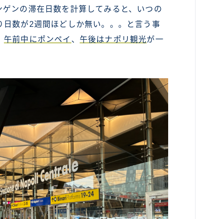
ンゲンの滞在日数を計算してみると、いつの
カンボジア
り日数が2週間ほどしか無い。。。と言う事
ベトナム
、
午前中にポンペイ
、
午後はナポリ観光
が一
ラオス
バングラディッシュ
ブータン
ネパール
インド
世界一周旅行前～準備～