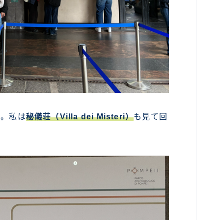
€。私は
秘儀荘（Villa dei Misteri）
も見て回