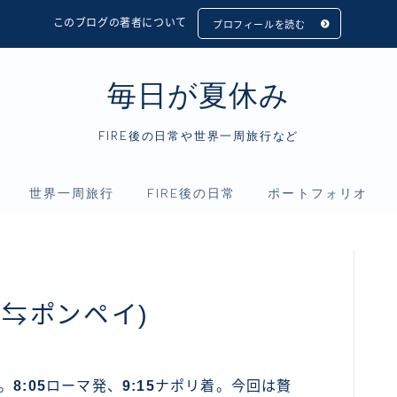
このブログの著者について
プロフィールを読む
毎日が夏休み
FIRE後の日常や世界一周旅行など
世界一周旅行
FIRE後の日常
ポートフォリオ
フィリピン
アニメ
資産運用
インドネシア
映画
仮想通貨
リ⇆ポンペイ)
シンガポール
読書
マレーシア
。
8:05
ローマ発、
9:15
ナポリ着。今回は贅
タイ