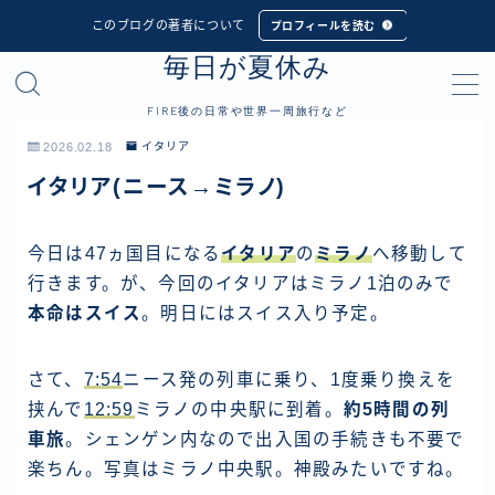
このブログの著者について
プロフィールを読む
毎日が夏休み
MENU
FIRE後の日常や世界一周旅行など
プロフィール
2026.02.18
イタリア
イタリア(ニース→ミラノ)
世界一周旅行
フィリピン
今日は47ヵ国目になる
イタリア
の
ミラノ
へ移動して
行きます。が、今回のイタリアはミラノ1泊のみで
インドネシア
本命はスイス
。明日にはスイス入り予定。
シンガポール
マレーシア
さて、
7:54
ニース発の列車に乗り、1度乗り換えを
タイ
挟んで
12:59
ミラノの中央駅に到着。
約5時間の列
車旅
。シェンゲン内なので出入国の手続きも不要で
カンボジア
楽ちん。写真はミラノ中央駅。神殿みたいですね。
ベトナム