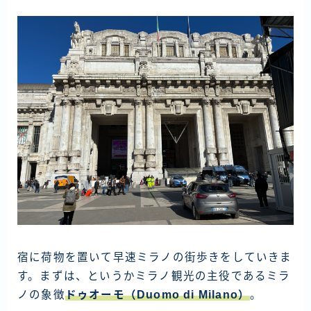
ラオス
バングラディッシュ
ブータン
ネパール
インド
世界一周旅行前～準備～
FIRE後の日常
アニメ
映画
読書
宿に荷物を置いて早速ミラノの街歩きをしていきま
す。まずは、というかミラノ観光の主役であるミラ
ポートフォリオ
ノの象徴
ドゥオーモ（Duomo di Milano）
。