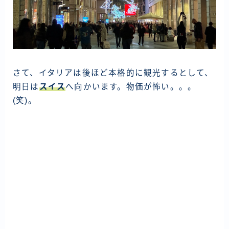
さて、イタリアは後ほど本格的に観光するとして、
明日は
スイス
へ向かいます。物価が怖い。。。
(笑)。
投
稿
ナ
ビ
ゲ