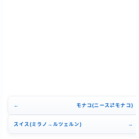
ー
シ
ョ
ン
モナコ(ニース⇄モナコ)
スイス(ミラノ→ルツェルン)