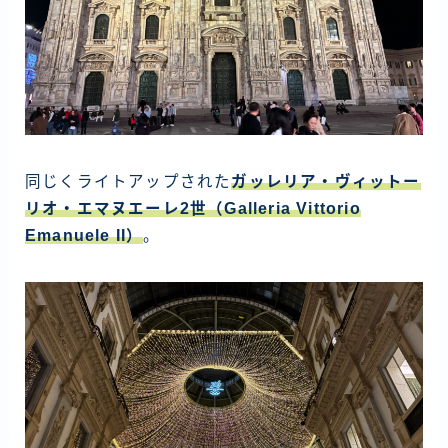
同じくライトアップされた
ガッレリア・ヴィットー
リオ・エマヌエーレ2世（Galleria Vittorio
Emanuele II）
。