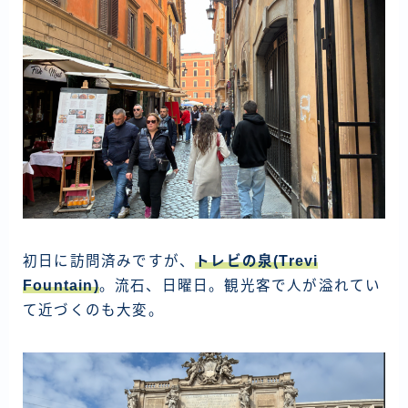
ラオス
バングラディッシュ
ブータン
ネパール
インド
世界一周旅行前～準備～
FIRE後の日常
初日に訪問済みですが、
トレビの泉(Trevi
アニメ
Fountain)
。流石、日曜日。観光客で人が溢れてい
映画
て近づくのも大変。
読書
ポートフォリオ