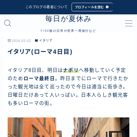
このブログの著者について
プロフィールを読む
毎日が夏休み
MENU
FIRE後の日常や世界一周旅行など
プロフィール
2026.03.02
イタリア
イタリア(ローマ4日目)
世界一周旅行
フィリピン
イタリア8日目、明日は
ナポリ
へ移動していく予定
のため
ローマ最終日
。昨日までにローマで行きたか
インドネシア
った観光地は全て巡ったので今日は適当に街歩き。
シンガポール
日曜日だけあって人いっぱい。日本人らしき観光客
マレーシア
も多いローマの街。
タイ
カンボジア
ベトナム