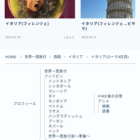
イタリア(フィレンツェ)
イタリア(フィレンツェ→ピサ
マ)
2026.02.26
2026.02.27
イタリア
HOME
世界一周旅行
西欧
イタリア
イタリア(ローマ4日目)
＞
＞
＞
＞
世界一周旅行
フィリピン
インドネシア
シンガポール
マレーシア
タイ
FIRE後の日常
カンボジア
アニメ
プロフィール
ベトナム
映画
ラオス
読書
バングラディッシュ
Follow Me
ブータン
ネパール
インド
世界一周旅行前～準備～