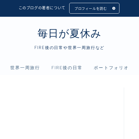
このブログの著者について
プロフィールを読む
毎日が夏休み
FIRE後の日常や世界一周旅行など
世界一周旅行
FIRE後の日常
ポートフォリオ
フィリピン
アニメ
資産運用
インドネシア
映画
仮想通貨
シンガポール
読書
マレーシア
タイ