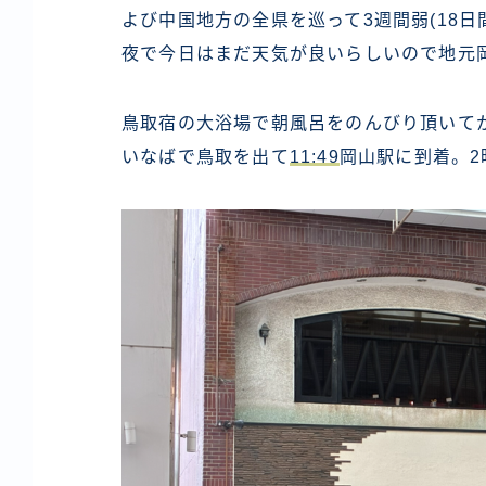
よび中国地方の全県を巡って3週間弱(18
夜で今日はまだ天気が良いらしいので地元
鳥取宿の大浴場で朝風呂をのんびり頂いて
いなばで鳥取を出て
11:49
岡山駅に到着。2