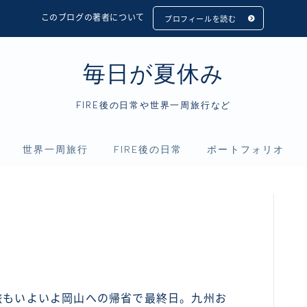
このブログの著者について
プロフィールを読む
毎日が夏休み
FIRE後の日常や世界一周旅行など
世界一周旅行
FIRE後の日常
ポートフォリオ
フィリピン
アニメ
資産運用
インドネシア
映画
仮想通貨
シンガポール
読書
マレーシア
旅もいよいよ岡山への帰省で最終日。九州お
タイ