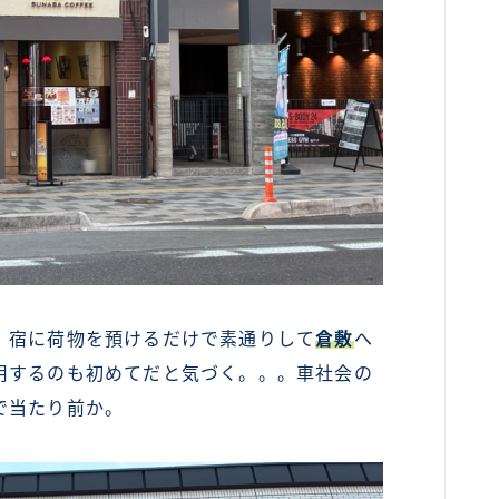
、宿に荷物を預けるだけで素通りして
倉敷
へ
用するのも初めてだと気づく。。。車社会の
で当たり前か。