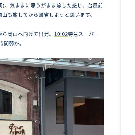
日間)、気ままに思うがまま旅した感じ。台風前
カンボジア
岡山も旅してから帰省しようと思います。
ベトナム
から岡山へ向けて出発。
10:02
特急スーパー
ラオス
時間弱か。
バングラディッシュ
ブータン
ネパール
インド
世界一周旅行前～準備～