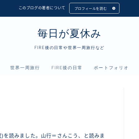
このブログの著者について
プロフィールを読む
毎日が夏休み
FIRE後の日常や世界一周旅行など
世界一周旅行
FIRE後の日常
ポートフォリオ
フィリピン
アニメ
資産運用
インドネシア
映画
仮想通貨
シンガポール
読書
マレーシア
タイ
三蔵)を読みました。山行＝さんこう、と読みま