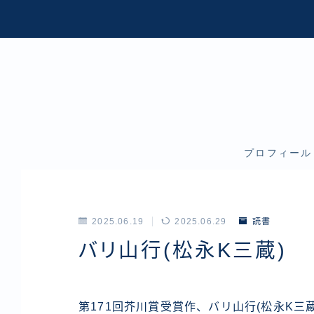
プロフィール
2025.06.19
2025.06.29
読書
バリ山行(松永K三蔵)
第171回芥川賞受賞作、バリ山行(松永K