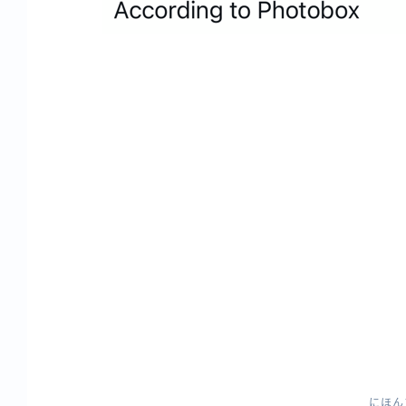
投
稿
ナ
ビ
ゲ
ー
シ
ョ
にほん