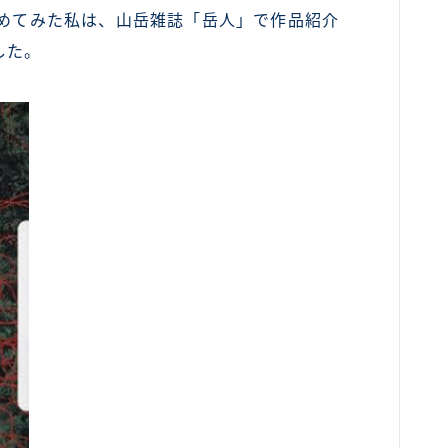
始めてみた私は、山岳雑誌「岳人」で作品紹介
カンボジア
した。
ベトナム
ラオス
バングラディッシュ
ブータン
ネパール
インド
世界一周旅行前～準備～