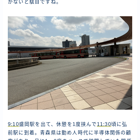
かないと駄目ですね。
ラオス
バングラディッシュ
ブータン
ネパール
インド
世界一周旅行前～準備～
FIRE後の日常
アニメ
映画
読書
9:10
盛岡駅を出て、休憩を1度挟んで
11:30
頃に弘
ポートフォリオ
前駅に到着。青森県は勤め人時代に半導体関係の顧