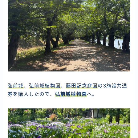
弘前城
、
弘前城植物園
、
藤田記念庭園
の3施設共通
券を購入したので、
弘前城植物園
へ。