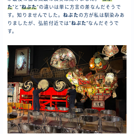
た
”と”
ねぶた
”の違いは単に方言の差なんだそうで
す。知りませんでした。
ねぶた
の方が私は馴染みあ
りましたが、弘前付近では”
ねぷた
”なんだそうで
す。