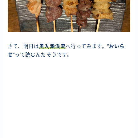
さて、明日は
奥入瀬渓流
へ行ってみます。”
おいら
せ
”って読むんだそうです。
投
稿
ナ
ビ
ゲ
ー