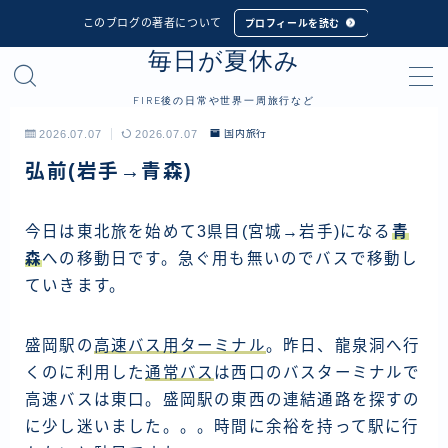
このブログの著者について
プロフィールを読む
毎日が夏休み
MENU
FIRE後の日常や世界一周旅行など
プロフィール
2026.07.07
2026.07.07
国内旅行
弘前(岩手→青森)
世界一周旅行
フィリピン
今日は東北旅を始めて3県目(宮城→岩手)になる
青
森
への移動日です。急ぐ用も無いのでバスで移動し
インドネシア
ていきます。
シンガポール
マレーシア
盛岡駅の
高速バス用ターミナル
。昨日、龍泉洞へ行
タイ
くのに利用した
通常バス
は西口のバスターミナルで
高速バスは東口。盛岡駅の東西の連結通路を探すの
カンボジア
に少し迷いました。。。時間に余裕を持って駅に行
ベトナム