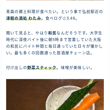
青森の郷土料理が食べたい。という事で弘前駅近の
津軽の酒処 わたみ
。食べログ☆3.46。
聞いて見ると、やはり
和民
なんだそうです。大学生
時代に深夜バイト後に朝5時まで営業していた大阪
の和民にバイト仲間と毎日通っていた日々が懐かし
い。最も多くの回数通った居酒屋チェーン店。
付け出しの
野菜スティック
。味噌が美味しい。