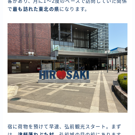
客があり、月に1～2度のペースで訪問していた関係
資産運用
で
最も訪れた東北の県
になります。
仮想通貨
お問い合わせ
宿に荷物を預けて早速、弘前観光スタート。まず
は、
津軽藩ねぷた村
。弘前城の目の前にあります。