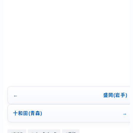
シ
ョ
ン
盛岡(岩手)
十和田(青森)