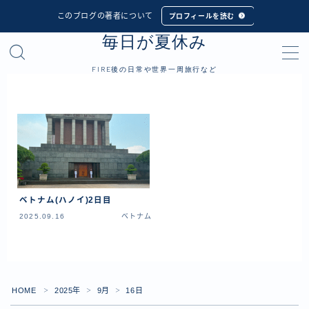
このブログの著者について
プロフィールを読む
毎日が夏休み
MENU
FIRE後の日常や世界一周旅行など
プロフィール
世界一周旅行
フィリピン
インドネシア
ベトナム(ハノイ)2日目
シンガポール
2025.09.16
ベトナム
マレーシア
タイ
カンボジア
HOME
2025年
9月
16日
＞
＞
＞
ベトナム