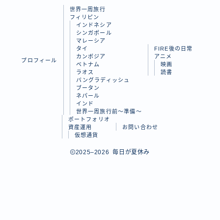
世界一周旅行
ラオス
フィリピン
インドネシア
バングラディッシュ
シンガポール
マレーシア
ブータン
タイ
FIRE後の日常
カンボジア
アニメ
プロフィール
ネパール
ベトナム
映画
ラオス
読書
インド
バングラディッシュ
ブータン
ネパール
世界一周旅行前～準備～
インド
世界一周旅行前～準備～
ポートフォリオ
FIRE後の日常
資産運用
お問い合わせ
仮想通貨
アニメ
Follow Me
2025–2026 毎日が夏休み
映画
読書
ポートフォリオ