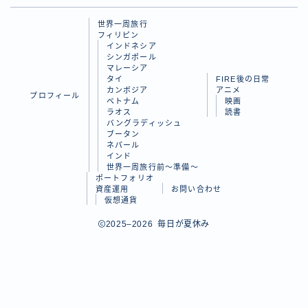
ラオス
世界一周旅行
フィリピン
バングラディッシュ
インドネシア
シンガポール
ブータン
マレーシア
タイ
FIRE後の日常
ネパール
カンボジア
アニメ
プロフィール
ベトナム
映画
インド
ラオス
読書
バングラディッシュ
ブータン
世界一周旅行前～準備～
ネパール
インド
世界一周旅行前～準備～
FIRE後の日常
ポートフォリオ
資産運用
お問い合わせ
仮想通貨
アニメ
Follow Me
2025–2026 毎日が夏休み
映画
読書
ポートフォリオ