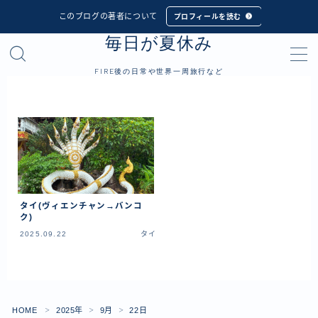
このブログの著者について
プロフィールを読む
毎日が夏休み
MENU
FIRE後の日常や世界一周旅行など
プロフィール
世界一周旅行
フィリピン
インドネシア
タイ(ヴィエンチャン→バンコ
シンガポール
ク)
2025.09.22
タイ
マレーシア
タイ
カンボジア
ベトナム
HOME
2025年
9月
22日
＞
＞
＞