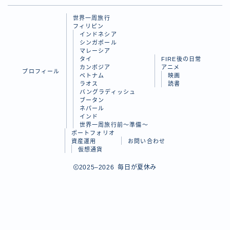
ラオス
世界一周旅行
フィリピン
バングラディッシュ
インドネシア
シンガポール
ブータン
マレーシア
タイ
FIRE後の日常
ネパール
カンボジア
アニメ
プロフィール
ベトナム
映画
インド
ラオス
読書
バングラディッシュ
ブータン
世界一周旅行前～準備～
ネパール
インド
世界一周旅行前～準備～
FIRE後の日常
ポートフォリオ
資産運用
お問い合わせ
仮想通貨
アニメ
Follow Me
2025–2026 毎日が夏休み
映画
読書
ポートフォリオ