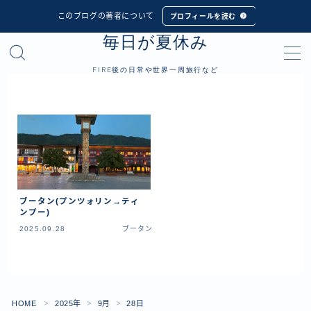
このブログの著者について
プロフィールを読む
毎日が夏休み
MENU
FIRE後の日常や世界一周旅行など
プロフィール
世界一周旅行
フィリピン
インドネシア
ブータン(プンツォリン→ティ
シンガポール
ンプー)
2025.09.28
ブータン
マレーシア
タイ
カンボジア
ベトナム
HOME
2025年
9月
28日
＞
＞
＞