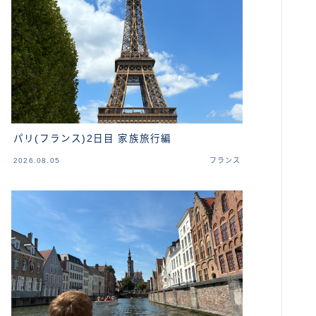
カンボジア
ベトナム
ラオス
バングラディッシュ
パリ(フランス)2日目 家族旅行編
ブータン
2026.08.05
フランス
ネパール
インド
世界一周旅行前～準備～