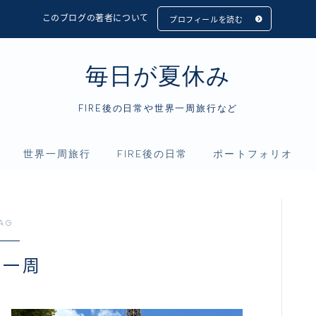
このブログの著者について
プロフィールを読む
毎日が夏休み
FIRE後の日常や世界一周旅行など
世界一周旅行
FIRE後の日常
ポートフォリオ
フィリピン
アニメ
資産運用
インドネシア
映画
仮想通貨
AG
シンガポール
読書
界一周
マレーシア
タイ