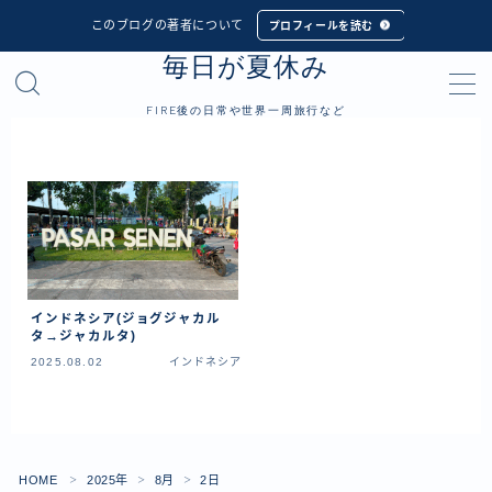
このブログの著者について
プロフィールを読む
毎日が夏休み
MENU
FIRE後の日常や世界一周旅行など
プロフィール
世界一周旅行
フィリピン
インドネシア
インドネシア(ジョグジャカル
シンガポール
タ→ジャカルタ)
2025.08.02
インドネシア
マレーシア
タイ
カンボジア
ベトナム
HOME
2025年
8月
2日
＞
＞
＞