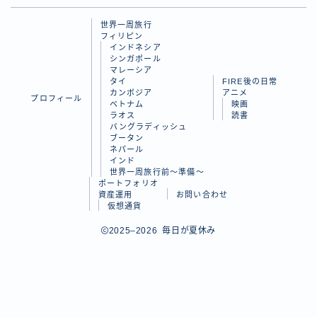
ラオス
世界一周旅行
フィリピン
バングラディッシュ
インドネシア
シンガポール
ブータン
マレーシア
タイ
FIRE後の日常
ネパール
カンボジア
アニメ
プロフィール
ベトナム
映画
インド
ラオス
読書
バングラディッシュ
ブータン
世界一周旅行前～準備～
ネパール
インド
世界一周旅行前～準備～
FIRE後の日常
ポートフォリオ
資産運用
お問い合わせ
仮想通貨
アニメ
Follow Me
2025–2026 毎日が夏休み
映画
読書
ポートフォリオ