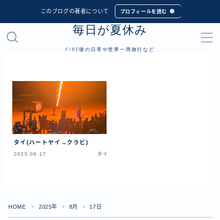
このブログの著者について
プロフィールを読む
毎日が夏休み
MENU
FIRE後の日常や世界一周旅行など
プロフィール
世界一周旅行
フィリピン
インドネシア
タイ(ハートヤイ→クラビ)
シンガポール
2025.08.17
タイ
マレーシア
タイ
カンボジア
HOME
2025年
8月
17日
＞
＞
＞
ベトナム