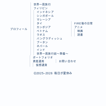
世界一周旅行
ラオス
フィリピン
インドネシア
バングラディッシュ
シンガポール
マレーシア
ブータン
タイ
FIRE後の日常
カンボジア
アニメ
プロフィール
ネパール
ベトナム
映画
ラオス
読書
インド
バングラディッシュ
ブータン
ネパール
世界一周旅行前～準備～
インド
世界一周旅行前～準備～
ポートフォリオ
FIRE後の日常
資産運用
お問い合わせ
仮想通貨
アニメ
Follow Me
2025–2026 毎日が夏休み
映画
読書
ポートフォリオ