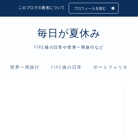
このブログの著者について
プロフィールを読む
毎日が夏休み
FIRE後の日常や世界一周旅行など
世界一周旅行
FIRE後の日常
ポートフォリオ
フィリピン
アニメ
資産運用
インドネシア
映画
仮想通貨
シンガポール
読書
マレーシア
タイ