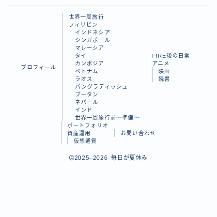
ラオス
世界一周旅行
フィリピン
バングラディッシュ
インドネシア
シンガポール
ブータン
マレーシア
タイ
FIRE後の日常
ネパール
カンボジア
アニメ
プロフィール
ベトナム
映画
インド
ラオス
読書
バングラディッシュ
ブータン
世界一周旅行前～準備～
ネパール
インド
世界一周旅行前～準備～
FIRE後の日常
ポートフォリオ
資産運用
お問い合わせ
仮想通貨
アニメ
Follow Me
2025–2026 毎日が夏休み
映画
読書
ポートフォリオ