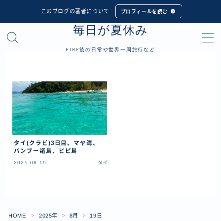
このブログの著者について
プロフィールを読む
毎日が夏休み
MENU
FIRE後の日常や世界一周旅行など
プロフィール
世界一周旅行
フィリピン
インドネシア
タイ(クラビ)3日目、マヤ湾、
シンガポール
バンブー諸島、ピピ島
2025.08.19
タイ
マレーシア
タイ
カンボジア
ベトナム
HOME
2025年
8月
19日
＞
＞
＞